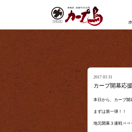
2017.03.31
カープ開幕応
本日から、カープ開
まずは第一弾！！
地元開幕３連戦⇒⇒⇒