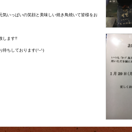
、元気いっぱいの笑顔と美味しい焼き鳥焼いて皆様をお
致します‼
待ちしております(^-^)