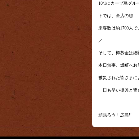
10/1にカープ鳥
トでは、全店の総
来客数は約1700人で
／
そして、樽募金は総額1
本日無事、坂町へお
被災された皆さまに
一日も早い復興と皆
頑張ろう！広島!!