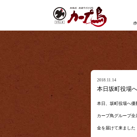
2018.11.14
本日坂町役場
本日、坂町役場へ優
カープ鳥グループ全
金を届けて来ました