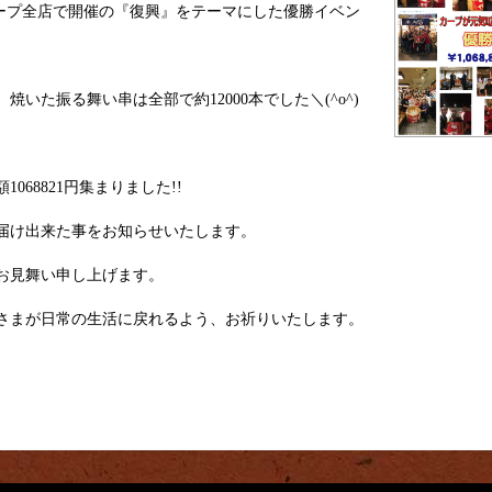
グループ全店で開催の『復興』をテーマにした優勝イベン
、焼いた振る舞い串は全部で約12000本でした＼(^o^)
068821円集まりました!!
届け出来た事をお知らせいたします。
お見舞い申し上げます。
さまが日常の生活に戻れるよう、お祈りいたします。